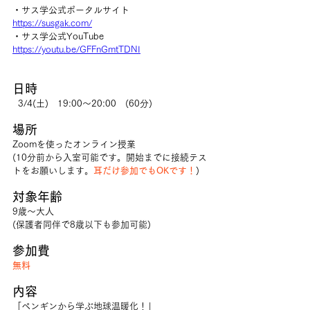
・サス学公式ポータルサイト
https://susgak.com/
・サス学公式YouTube
https://youtu.be/GFFnGmtTDNI
日時
  3/4(土)　19:00〜20:00　(60分)
場所
Zoomを使ったオンライン授業
(10分前から入室可能です。開始までに接続テス
トをお願いします。
耳だけ参加でもOKです！
)
対象年齢
9歳～大人
(保護者同伴で8歳以下も参加可能)
参加費
無料
内容
「ペンギンから学ぶ地球温暖化！」