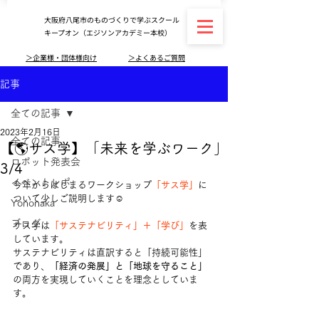
大阪府八尾市のものづくりで学ぶスクール
キープオン（エジソンアカデミー本校）
＞企業様・団体様向け
＞よくあるご質問
記事
全ての記事
2023年2月16日
全ての記事
【🌎サス学】「未来を学ぶワーク」
ロボット発表会
3/4
イベントレポ
今年からはじまるワークショップ
「サス学」
に
ついて少しご説明します☺️
Yononaka
ブログ
サス学は
「サステナビリティ」＋「学び」
を表
しています。
サステナビリティは直訳すると「持続可能性」
であり、
「経済の発展」と「地球を守ること」
の両方を実現していくことを理念としていま
す。