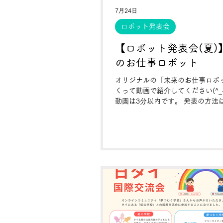
7月24日
ロボット発表会
【ロボット発表会(夏)
のお仕事ロボット
オリジナルの「未来のお仕事ロボ
くって動画で紹介してください(^_-
動画は3分以内です。 発表の方法
ートに書き込んで、言葉、文字、
どどんな形でもＯＫなので 特長を
してください！ 【発表シート】 ★
これはどんなロボットですか？ ★
事で使いますか？ ★仕組みやアピ
ントは？ ★作った感想やもっと良
ところは？ いままでにないような
のオリジナルな「お仕事ロボット
しょう！ 「しんどいなぁ…ムズか
なぁ…」と思う仕事の悩みを解決
トでもOK。 暑い日が続く8月で