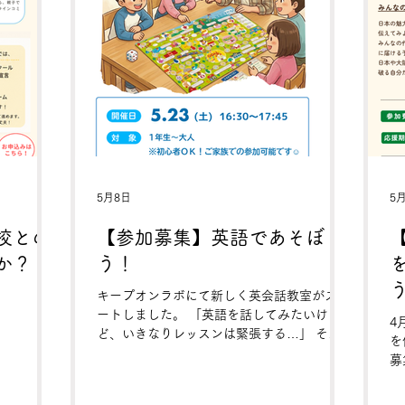
しみましょ
参加賞あり
 コメント開
5月8日
5
校との
【参加募集】英語であそぼ
か？
う！
キープオンラボにて新しく英会話教室がスタ
ートしました。 「英語を話してみたいけ
4
ど、いきなりレッスンは緊張する…」 そん
を
な方にぴったりの、ゲーム感覚で楽しめるイ
募
ベントです！ HelloKiwi英会話のノブさんと
サ
一緒に、すごろくでお喋りしながら楽しく英
さ