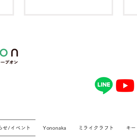
語に触れてみませんか？ スクール生は英会
日
話レッスンが【特別価格1回2,750円】で受講
大
いただけます！ぜひこの機会に体験してみて
じ
くださいね！
上
らせ/イベント
Yononaka
ミライクラフト
キー