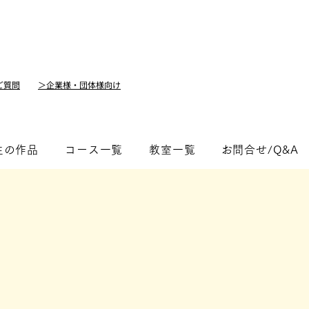
ご質問
＞企業様・団体様向け
生の作品
コース一覧
教室一覧
​お問合せ/Q&A