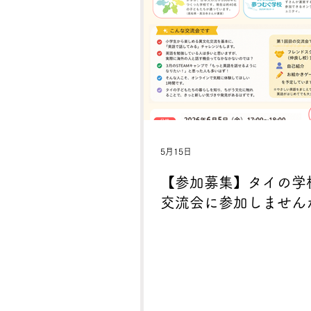
ジナルロボットを作って、夏を楽
う！ ☆参加費無料 ☆参加賞状＆
申込&制作期限：～8/31(月)まで
始：9/4(金)～
5月15日
【参加募集】タイの学
交流会に参加しません