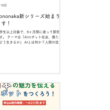
月15日
ononaka新シリーズ始まり
ます！
学生以上対象で、6ヶ月間に渡って探究し
す。 テーマは「AIロボット社会、僕たち
どう生きるか」 AIとは何か？人間の役割
どうなるか？ こころ・からだ・情報リテ
シーなど、 10年後20年後のAIロボット社
をイメージしながら、 自分のキャリアを
分で創っていく意識を育むカリキュラムで
。