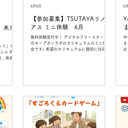
6月9日
5
【参加募集】TSUTAYAリノ
Y
アス ミニ体験 6月
】未来
無料体験受付中！ デジタルフリースクール
中
のキープオンラボのカリキュラムのミニ体験
ま
ット」をつ
会です♪ 希望のカリキュラムに個別に対応い
は
)-☆ 発表
たします。 ▶キープオンラボのカリキュラ
は
は、発表シ
ムについて お子様の「好き！」が学びにな
ラ
スライドな
るチャンス！ LINOAS八尾で無料体験会を開
会
アピール
催します🎉 今回は選べる2つのカリキュラム
自
作品名 ★
をご用意しました。 お子様の年齢や興味に
す
どんな仕
合わせてお選びいただけます😊 🎨 選べるカ
ールポイ
リキュラム ①ロボット・パズル・デジそろ
くしたい
対象：5歳以上（保護者同伴） ②マイクラ・
自分だけ
ゲーム 対象：8歳以上 お子様の将来に役立つ
」を作りま
プログラミングの基礎を、遊びながら楽しく
しそうや
学べるこの機会をお見逃しなく！ 各回1名様
するロボッ
限定ですので、お早めにお申し込みくださ
すが、オリ
い。 ご応募はこちらのフォームから👇