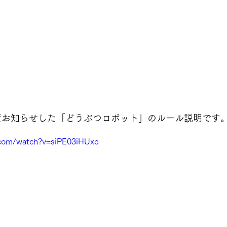
一度お知らせした「どうぶつロボット」のルール説明です
.com/watch?v=siPE03iHUxc