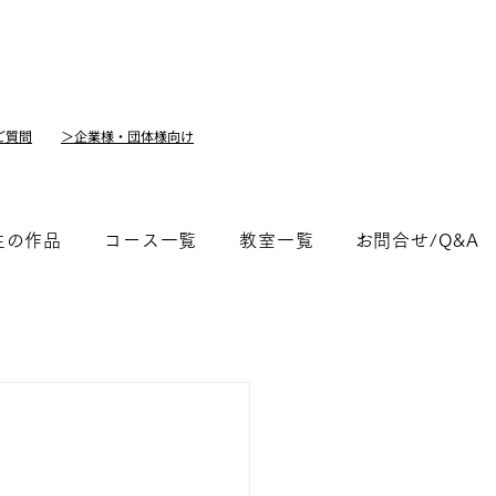
ご質問
＞企業様・団体様向け
生の作品
コース一覧
教室一覧
​お問合せ/Q&A