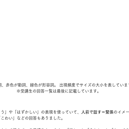
詞、赤色が動詞、緑色が形容詞。 出現頻度でサイズの大小を表していま
※受講生の回答一覧は最後に記載しています。
ょう」や「はずかしい」の表現を使っていて、
人前で話す＝緊張
のイメ
「こわい」などの回答もありました。