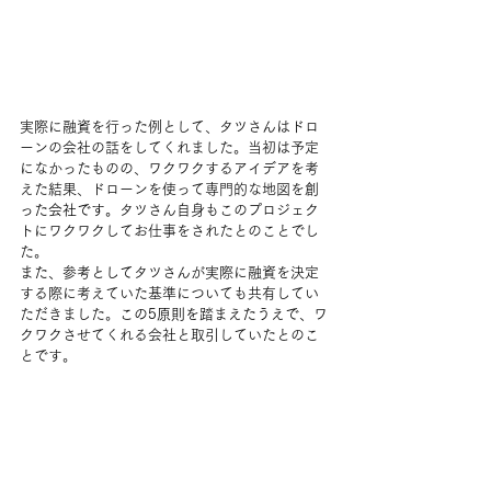
実際に融資を行った例として、タツさんはドロ
ーンの会社の話をしてくれました。当初は予定
になかったものの、ワクワクするアイデアを考
えた結果、ドローンを使って専門的な地図を
創
った会社です。
タツさん自身もこのプロジェク
トにワクワクしてお仕事をされたとのことでし
た。
また、参考として
タツさんが実際に融資を決定
する際に考えていた基準についても共有してい
ただきました。
この5原則を踏まえたうえで、
ワ
クワクさせてくれる会社と取引していたとのこ
とです。