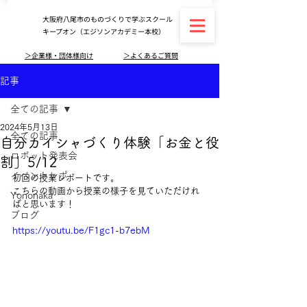
大阪府八尾市のものづくりで学ぶスクール
キープオン（エジソンアカデミー本校）
＞企業様・団体様向け
＞よくあるご質問
記事
全ての記事
2024年5月13日
全ての記事
自分カイシャづくり体験「お金と役
ロボット発表会
割」5/12
イベントレポ
初回の授業レポートです。
こちらの動画から授業の様子を見ていただけれ
Yononaka
ばと思います！
ブログ
https://youtu.be/F1gc1-b7ebM