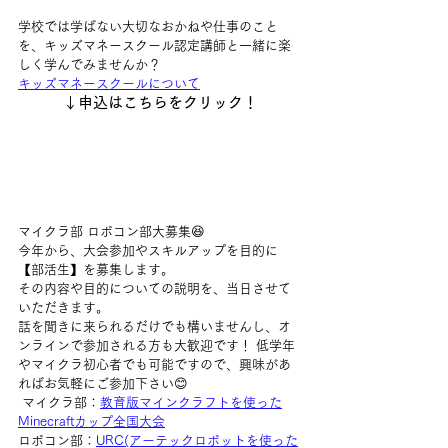
学校では学ばない大切なおかねや仕事のこと
を、キッズマネースクール認定講師と一緒に楽
しく学んでみませんか？
キッズマネースクールについて
↓申込はこちらをクリック！
マイクラ部 ロボコン部大募集😆
今年から、大会参加やスキルアップを目的に
【部活生】を募集します。
その内容や目的についての説明を、当日させて
いただきます。
話を聞きに来られるだけでも構いませんし、オ
ンラインで参加される方も大歓迎です！ 低学年
やマイクラ初心者でも可能ですので、興味があ
ればお気軽にご参加下さい😊
 マイクラ部：
教育版マインクラフトを使った
Minecraftカップ全国大会
ロボコン部：
URC(アーテックロボットを使った