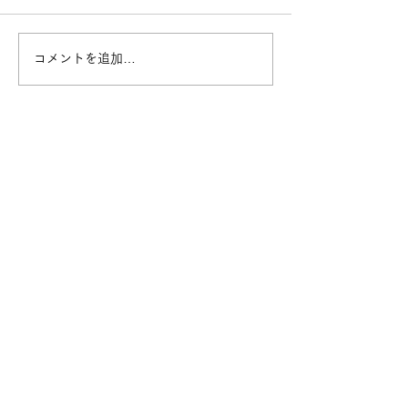
コメントを追加…
Yononaka新シリーズ始ま
【参加募集】タ
ります！
との交流会に参
んか？