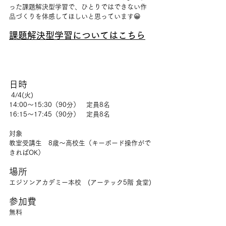
った課題解決型学習で、ひとりではできない作
品づくりを体感してほしいと思っています😀
課題解決型学習についてはこちら
日時
 4/4(火)　
14:00～15:30（90分）　定員8名
16:15～17:45（90分）　定員8名
対象
教室受講生　8歳〜高校生（キーボード操作がで
きればOK）
場所
エジソンアカデミー本校　(アーテック5階 食堂)
参加費
無料