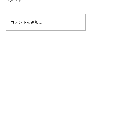
コメント
コメントを追加…
【イベントレポ】ゲーム
【イベントレポ
まつり
クールフェスタ