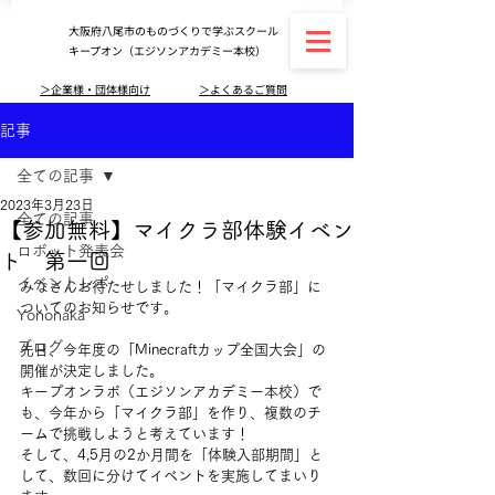
大阪府八尾市のものづくりで学ぶスクール
キープオン（エジソンアカデミー本校）
＞企業様・団体様向け
＞よくあるご質問
記事
全ての記事
2023年3月23日
全ての記事
【参加無料】マイクラ部体験イベン
ロボット発表会
ト 第一回
イベントレポ
みなさんお待たせしました！「マイクラ部」に
ついてのお知らせです。
Yononaka
ブログ
先日、今年度の「Minecraftカップ全国大会」の
開催が決定しました。
キープオンラボ（エジソンアカデミー本校）で
も、今年から「マイクラ部」を作り、複数のチ
ームで挑戦しようと考えています！
そして、4,5月の2か月間を「体験入部期間」と
して、数回に分けてイベントを実施してまいり