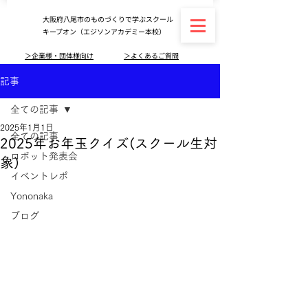
大阪府八尾市のものづくりで学ぶスクール
キープオン（エジソンアカデミー本校）
＞企業様・団体様向け
＞よくあるご質問
記事
全ての記事
2025年1月1日
全ての記事
2025年お年玉クイズ(スクール生対
ロボット発表会
象)
イベントレポ
Yononaka
ブログ