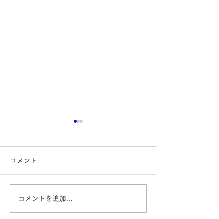
コメント
コメントを追加…
【参加募集】TSUTAYAリ
Yononaka新