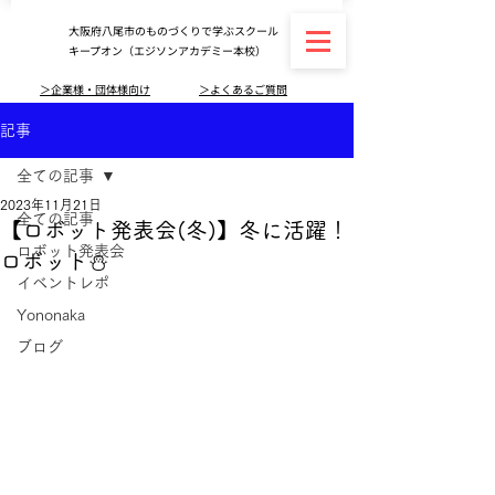
大阪府八尾市のものづくりで学ぶスクール
キープオン（エジソンアカデミー本校）
＞企業様・団体様向け
＞よくあるご質問
記事
全ての記事
2023年11月21日
全ての記事
【ロボット発表会(冬)】冬に活躍！
ロボット発表会
ロボット⛄
イベントレポ
Yononaka
ブログ