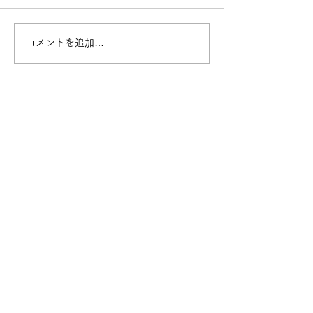
コメントを追加…
【ロボット発表会(夏)】改
【コメント募集
造ロボット・万博
道具を作ろう！