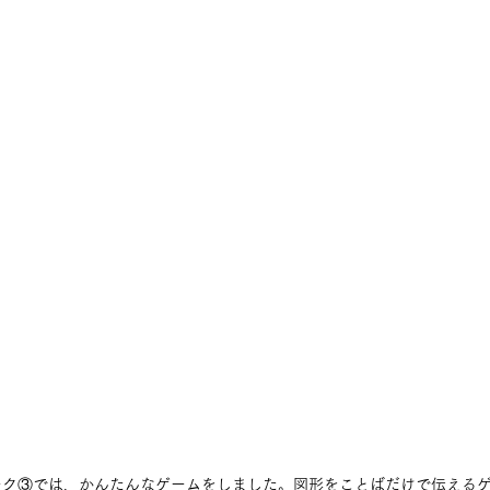
ーク③では、かんたんなゲームをしました。図形をことばだけで伝える