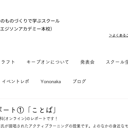
市のものづくりで学ぶスクール
（エジソンアカデミー本校）
＞よくある
クラフト
キープオンについて
発表会
スクール
イベントレポ
Yononaka
ブログ
ポート①「ことば」
なか科(オンライン)のレポートです！
博氏が提唱されたアクティブラーニングの授業です。よのなかの身近な