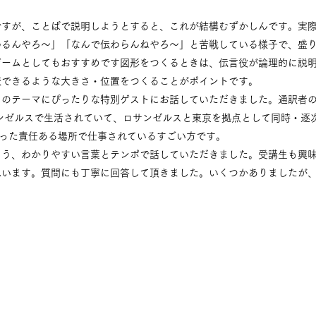
ですが、ことばで説明しようとすると、これが結構むずかしんです。実
るんやろ～」「なんで伝わらんねやろ～」と苦戦している様子で、盛り
ゲームとしてもおすすめです図形をつくるときは、伝言役が論理的に説
較できるような大きさ・位置をつくることがポイントです。
のテーマにぴったりな特別ゲストにお話していただきました。通訳者の「S
、ロサンゼルスで生活されていて、ロサンゼルスと東京を拠点として同時・
いった責任ある場所で仕事されているすごい方です。
よう、わかりやすい言葉とテンポで話していただきました。受講生も興
思います。質問にも丁寧に回答して頂きました。いくつかありましたが、