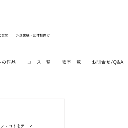
ご質問
＞企業様・団体様向け
生の作品
コース一覧
教室一覧
​お問合せ/Q&A
モノ・コトをテーマ