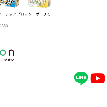
クイックビュー
アーテックブロック ポーチ５
４
価格
￥880