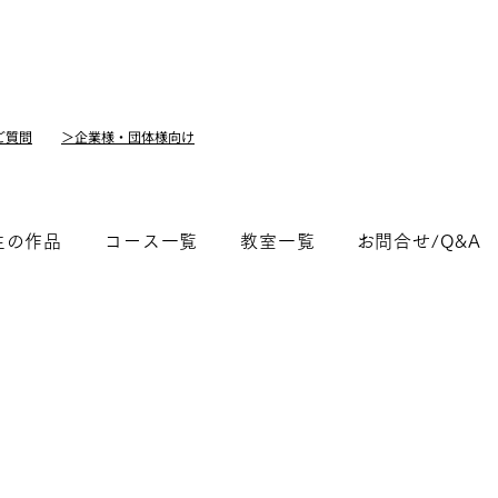
ご質問
＞企業様・団体様向け
生の作品
コース一覧
教室一覧
​お問合せ/Q&A