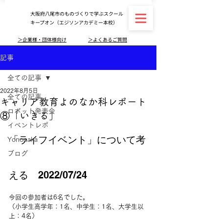
大阪府八尾市のものづくりで学ぶスクール
キープオン（エジソンアカデミー本校）
＞企業様・団体様向け
＞よくあるご質問
記事
全ての記事
2022年8月5日
全ての記事
キャリア教育よのなか科レポート
ロボット発表会
⑧「いきる」
イベントレポ
「ライフイベント」について考
Yononaka
ブログ
える　2022/07/24
今回の参加者は6名でした。
（小学生高学年：1名、中学生：1名、大学生以
上：4名）