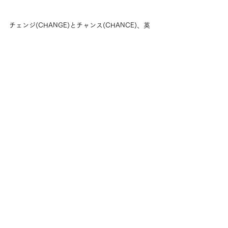
チェンジ(CHANGE)とチャンス(CHANCE)、英
語にすると一字違いなんですね。パッと見ただ
けで覚えやすいメッセージだと思い、この画像
を共有しました。
「
CHANGEでCHANCEをつかむ」
自分では変えられない、どうしようもないこと
もありますが、変えられることに直面したとき
は勇気を出して一歩を踏み出してもらいたいと
思います。
次回以降のテーマは下記の通りです。
日時：テーマ
8/28(日) 10:30～12:00：「コミュニケーショ
ン」
9/25(日) 10:30～12:00：「おかね」(経済編)