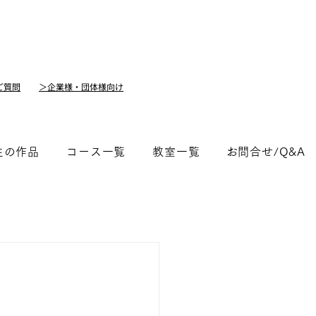
ご質問
＞企業様・団体様向け
生の作品
コース一覧
教室一覧
​お問合せ/Q&A