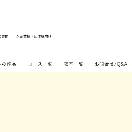
ご質問
＞企業様・団体様向け
生の作品
コース一覧
教室一覧
​お問合せ/Q&A