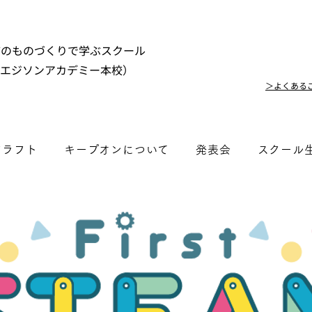
市のものづくりで学ぶスクール
（エジソンアカデミー本校）
＞よくある
クラフト
キープオンについて
発表会
スクール