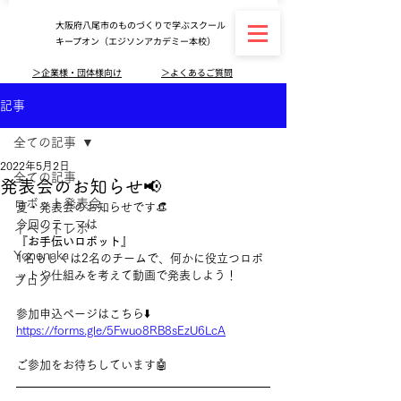
大阪府八尾市のものづくりで学ぶスクール
キープオン（エジソンアカデミー本校）
＞企業様・団体様向け
＞よくあるご質問
記事
全ての記事
2022年5月2日
全ての記事
発表会のお知らせ📢
ロボット発表会
夏・発表会のお知らせです👒
今回のテーマは
イベントレポ
『
お手伝いロボット
』
Yononaka
1名もしくは2名のチームで、何かに役立つロボ
ットや仕組みを考えて動画で発表しよう！
ブログ
参加申込ページはこちら⬇️
https://forms.gle/5Fwuo8RB8sEzU6LcA
ご参加をお待ちしています🤖