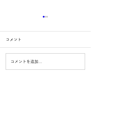
コメント
コメントを追加…
【参加募集】TSUTAYAリ
Yononaka新
ノアス ミニ体験 6月
ります！