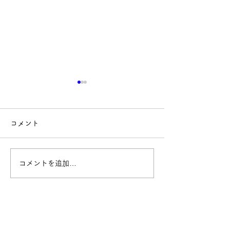
コメント
コメントを追加…
Yononaka新シリーズ始ま
【参加募集】タ
ります！
との交流会に参
んか？