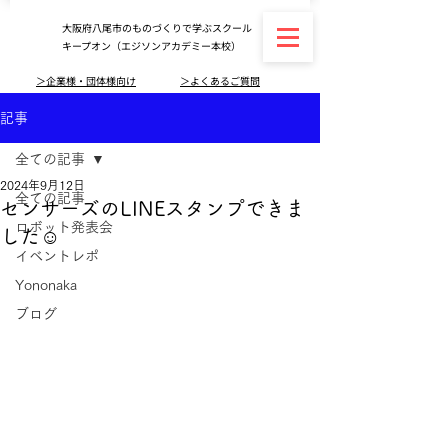
大阪府八尾市のものづくりで学ぶスクール
キープオン（エジソンアカデミー本校）
＞企業様・団体様向け
＞よくあるご質問
記事
全ての記事
2024年9月12日
全ての記事
センサーズのLINEスタンプできま
ロボット発表会
した☺
イベントレポ
Yononaka
ブログ