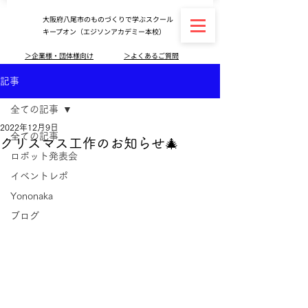
大阪府八尾市のものづくりで学ぶスクール
キープオン（エジソンアカデミー本校）
＞企業様・団体様向け
＞よくあるご質問
記事
全ての記事
2022年12月9日
全ての記事
クリスマス工作のお知らせ🎄
ロボット発表会
イベントレポ
Yononaka
ブログ