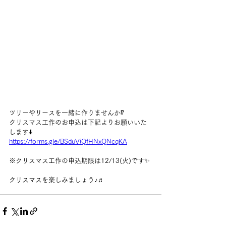
ツリーやリースを一緒に作りませんか⁉️
クリスマス工作のお申込は下記よりお願いいた
します⬇️
https://forms.gle/BSduViQfHNxQNcqKA
※クリスマス工作の申込期限は12/13(火)です✨
クリスマスを楽しみましょう♪♬