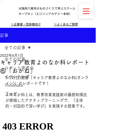
大阪府八尾市のものづくりで学ぶスクール
キープオン（エジソンアカデミー本校）
＞企業様・団体様向け
＞よくあるご質問
記事
全ての記事
2022年6月1日
全ての記事
キャリア教育よのなか科レポート
ロボット発表会
⑥「おかね」
イベントレポ
5/22(日)開催「キャリア教育よのなか科(オンラ
イン)」のレポートです！
Yononaka
ブログ
よのなか科とは、教育改革実践家の藤原和博氏
が提唱したアクティブラーニングで、「主体
的・対話的で深い学び」を実現する授業です。