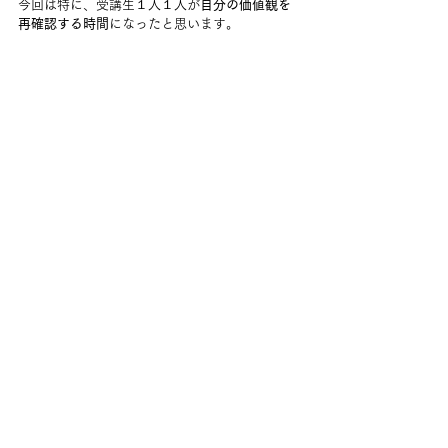
今回は特に、受講生１人１人が
自分の価値観を
再確認する時間
になったと思います。
「ゲーム実況」「車を買って高値で売る」など
仕事を意識した意見や、「株式投資」「不動産
投資」など、
100万円をさらに増やそうとする意
見
が多くてびっくりしました。
小分けして使い道を考える人から、外貨に換え
て石油を手に入れてみるという人まで、各々の
考えや価値観が浮き出ていて、とても盛り上が
りました。
「募金」や「耐震工事」など、誰かのために使
う考えも美しいと思います。
また、他の人の意見を聞いて自分の考えを改め
る受講生もいました。
今回、授業の冒頭で「
他者の考えをカンニング
するのはOK
」というよのなか科のルールを強調
しました。自分以外の考えを聞くことができる
のもよのなか科の良さだからです。
これからも「いいなぁ」と思ったら、自分の意
見を変えられる「
柔軟さ
」を大切にしてほしい
と思っております。