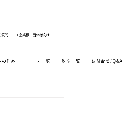
ご質問
＞企業様・団体様向け
生の作品
コース一覧
教室一覧
​お問合せ/Q&A