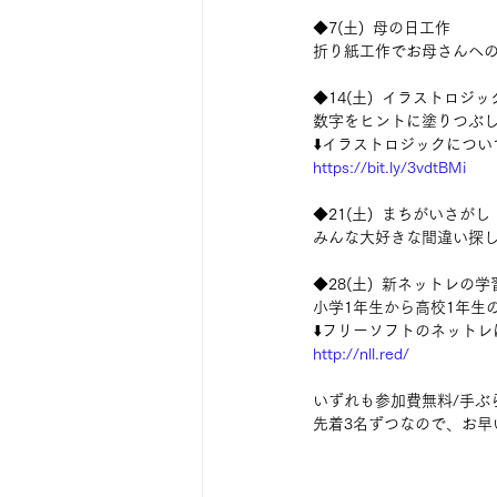
◆7(土)  母の日工作
折り紙工作でお母さんへの
◆14(土)  イラストロジッ
数字をヒントに塗りつぶし
⬇️イラストロジックについ
https://bit.ly/3vdtBMi
◆21(土)  まちがいさがし
みんな大好きな間違い探し
◆28(土)  新ネットレの
小学1年生から高校1年生
⬇️フリーソフトのネット
http://nll.red/
いずれも参加費無料/手ぶら
先着3名ずつなので、お早