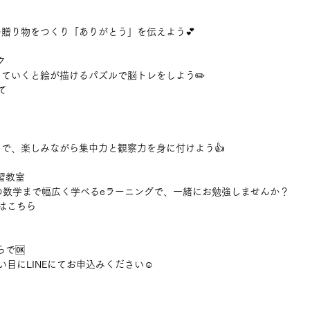
贈り物をつくり「ありがとう」を伝えよう💕
ク
ていくと絵が描けるパズルで脳トレをしよう✏️
て
で、楽しみながら集中力と観察力を身に付けよう👍
学習教室
の数学まで幅広く学べるeラーニングで、一緒にお勉強しませんか？
レはこちら
で🆗
い目にLINEにてお申込みください☺