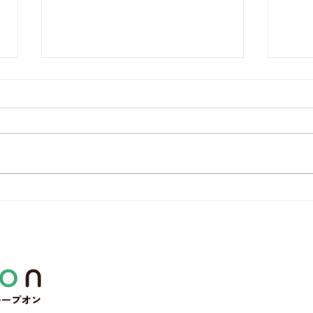
Yononaka新シリーズ始まり
【参
ます！
交流