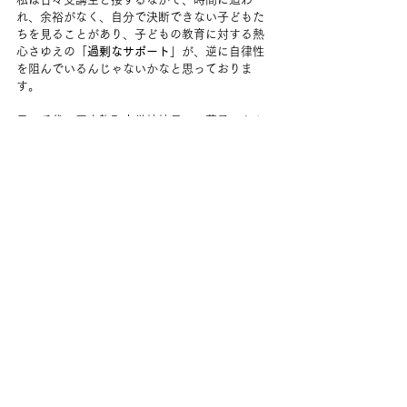
れ、余裕がなく、自分で決断できない子どもた
ちを見ることがあり、子どもの教育に対する熱
心さゆえの「
過剰なサポート
」が、逆に自律性
を阻んでいるんじゃないかなと思っておりま
す。
元・千代田区立麹町中学校校長の工藤勇一さん
も「物理的な時間を増やすことより、ゆとりを
感じることができる力を育てることが大切だ」
と著書で書かれています。子どもたちが自分で
動き出せる、ゆとりのある環境を準備してあげ
ることが、大切だと思っています。
工藤さんは著書「自律する子の育て方」にて、
子どもに自己決定を促す「
3つの言葉がけ
」を紹
介されています。その言葉とは以下の3つです。
1,「どうしたの？」（「なにか困ったことはある
の？」）
2,「どうしたいの？」（「これからどうしようと
考えているの？」）
3,「何を支援してほしいの？」（「なにか支援で
きることはある？」）