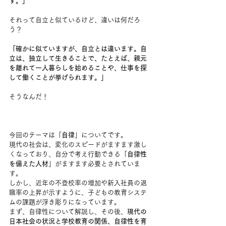
す。」
それって自立と似ているけど、違いは何だろ
う？
「確かに似ていますが、自立とは違います。自
立は、独立して生きることで、たとえば、親元
を離れて一人暮らしを始めることや、仕事を探
して働くことが挙げられます。」
そうなんだ！
今回のテーマは「
自律
」についてです。
現代の社会は、変化のスピードがますます激し
くなっており、自分で考え行動できる「
自律性
を備えた人材
」がますます必要とされていま
す。
しかし、近年の不登校率の増加や新入社員の退
職率の上昇が示すように、子どもの教育システ
ムの課題が浮き彫りになっています。
まず、自律性について解説し、その後、
現代の
日本社会の状況と学校教育の関係、自律性を育