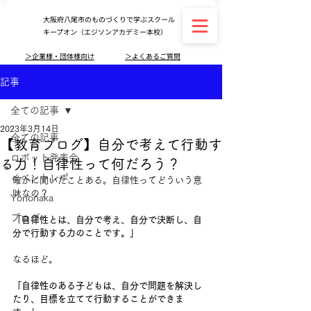
大阪府八尾市のものづくりで学ぶスクール
キープオン（エジソンアカデミー本校）
＞企業様・団体様向け
＞よくあるご質問
記事
全ての記事
2023年3月14日
全ての記事
【教育ブログ】自分で考えて行動す
ロボット発表会
る力！自律性って何だろう？
イベントレポ
確かに聞いたことある。自律性ってどういう意
味なの？
Yononaka
ブログ
「自律性とは、自分で考え、自分で決断し、自
分で行動する力のことです。」
なるほど。
「自律性のある子どもは、自分で問題を解決し
たり、目標を立てて行動することができま