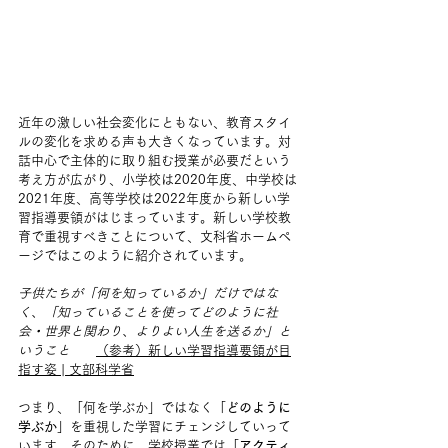
近年の激しい社会変化にともない、教育スタイ
ルの変化を求める声も大きくなっています。対
話中心で主体的に取り組む授業が必要だという
考え方が広がり、小学校は2020年度、中学校は
2021年度、高等学校は2022年度から新しい学
習指導要領がはじまっています。新しい学校教
育で重視すべきことについて、文科省ホームペ
ージではこのように紹介されています。
子供たちが「何を知っているか」だけではな
く、「知っていることを使ってどのように社
会・世界と関わり、よりよい人生を送るか」と
いうこと　　
（参考）新しい学習指導要領が目
指す姿 | 文部科学省
つまり、「何を学ぶか」ではなく「
どのように
学ぶか
」を重視した学習にチェンジしていって
います。そのために、学校授業では「
アクティ