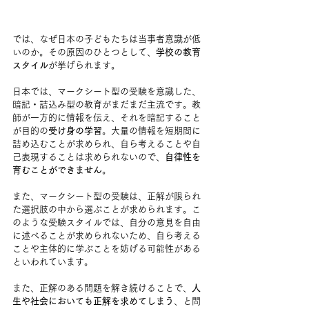
では、なぜ日本の子どもたちは当事者意識が低
いのか。その原因のひとつとして、
学校の教育
スタイル
が挙げられます。
日本では、マークシート型の受験を意識した、
暗記・詰込み型の教育がまだまだ主流です。教
師が一方的に情報を伝え、それを暗記すること
が目的の
受け身の学習
。大量の情報を短期間に
詰め込むことが求められ、自ら考えることや自
己表現することは求められないので、
自律性を
育むことができません
。
また、マークシート型の受験は、正解が限られ
た選択肢の中から選ぶことが求められます。こ
のような受験スタイルでは、自分の意見を自由
に述べることが求められないため、自ら考える
ことや主体的に学ぶことを妨げる可能性がある
といわれています。
また、正解のある問題を解き続けることで、
人
生や社会においても正解を求めてしまう
、と問