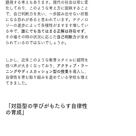
題視する考えもあります。現代の社会は常に変
化しており、このような考え方に固執すること
で、自己判断力を失い、一歩踏み出せない状態
になる恐れがあると言われています。テクノロ
ジーの進歩によって多様性がますます増してい
る中で、
誰にでも当てはまる正解は存在せず
、
その場その時の状況に応じた
自己判断力
が求め
られているのではないでしょうか。
しかし、近年このような教育スタイルに疑問を
持つ声が大きくなっており、
アクティブ・ラー
ニングやディスカッション型の授業
を導入し、
自律性を育む取り組みを進めている学校も増え
てきました。
「対話型の学びがもたらす自律性
の育成」