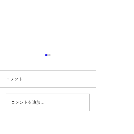
コメント
コメントを追加…
Yononaka新シリーズ始ま
【参加募集】タ
ります！
との交流会に参
んか？