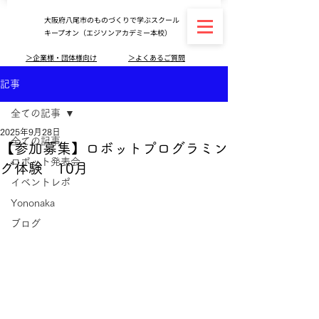
大阪府八尾市のものづくりで学ぶスクール
キープオン（エジソンアカデミー本校）
＞企業様・団体様向け
＞よくあるご質問
記事
全ての記事
2025年9月28日
全ての記事
【参加募集】ロボットプログラミン
ロボット発表会
グ体験 10月
イベントレポ
Yononaka
ブログ