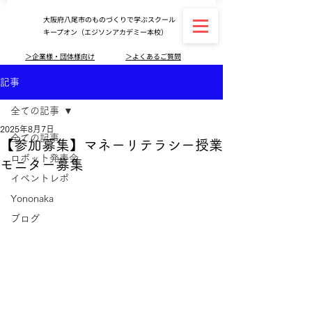
大阪府八尾市のものづくりで学ぶスクール
キープオン（エジソンアカデミー本校）
＞企業様・団体様向け
＞よくあるご質問
記事
全ての記事
2025年8月7日
全ての記事
【参加募集】マネーリテラシー授業
ロボット発表会
モニター募集
イベントレポ
Yononaka
ブログ