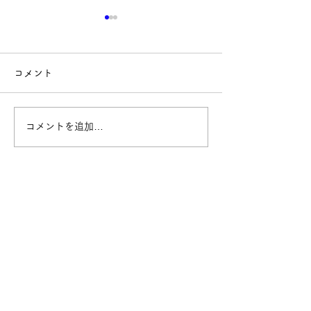
コメント
コメントを追加…
Yononaka新シリーズ始ま
【参加募集】タ
ります！
との交流会に参
んか？