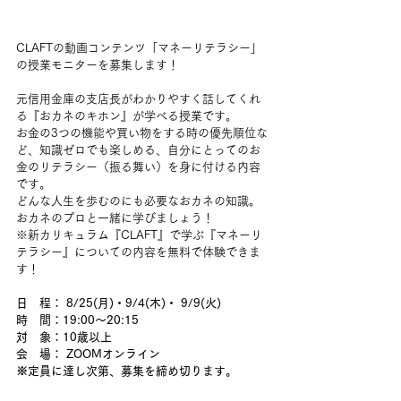
CLAFTの動画コンテンツ「マネーリテラシー」
の授業モニターを募集します！
元信用金庫の支店長がわかりやすく話してくれ
る『おカネのキホン』が学べる授業です。
お金の3つの機能や買い物をする時の優先順位な
ど、知識ゼロでも楽しめる、自分にとってのお
金のリテラシー（振る舞い）を身に付ける内容
です。 
どんな人生を歩むのにも必要なおカネの知識。
おカネのプロと一緒に学びましょう！
※新カリキュラム『CLAFT』で学ぶ『マネーリ
テラシー』についての内容を無料で体験できま
す！
日　程： 8/25(月)・9/4(木)・ 9/9(火) 
時　間：19:00～20:15
対　象：10歳以上
会　場： ZOOMオンライン 
※定員に達し次第、募集を締め切ります。